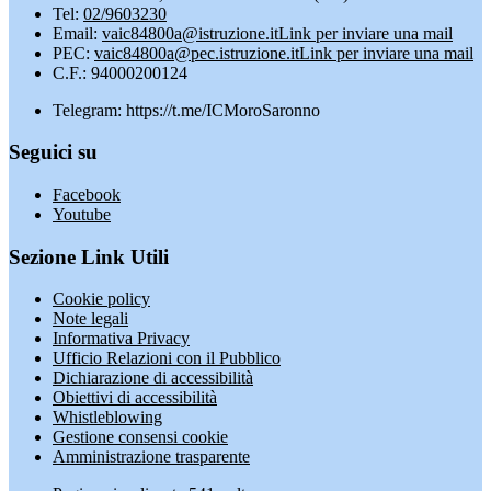
Tel:
02/9603230
Email:
vaic84800a@istruzione.it
Link per inviare una mail
PEC:
vaic84800a@pec.istruzione.it
Link per inviare una mail
C.F.: 94000200124
Telegram: https://t.me/ICMoroSaronno
Seguici su
Facebook
Youtube
Sezione Link Utili
Cookie policy
Note legali
Informativa Privacy
Ufficio Relazioni con il Pubblico
Dichiarazione di accessibilità
Obiettivi di accessibilità
Whistleblowing
Gestione consensi cookie
Amministrazione trasparente