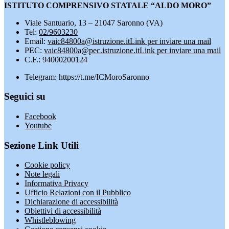
ISTITUTO COMPRENSIVO STATALE “ALDO MORO”
Viale Santuario, 13 – 21047 Saronno (VA)
Tel:
02/9603230
Email:
vaic84800a@istruzione.it
Link per inviare una mail
PEC:
vaic84800a@pec.istruzione.it
Link per inviare una mail
C.F.: 94000200124
Telegram: https://t.me/ICMoroSaronno
Seguici su
Facebook
Youtube
Sezione Link Utili
Cookie policy
Note legali
Informativa Privacy
Ufficio Relazioni con il Pubblico
Dichiarazione di accessibilità
Obiettivi di accessibilità
Whistleblowing