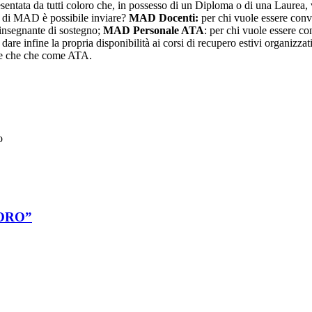
tata da tutti coloro che, in possesso di un Diploma o di una Laurea, 
pi di MAD è possibile inviare?
MAD Docenti:
per chi vuole essere conv
insegnante di sostegno;
MAD Personale ATA
: per chi vuole essere c
r dare infine la propria disponibilità ai corsi di recupero estivi organizz
nte che che come ATA.
to
ORO”