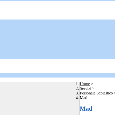
Home
>
Servizi
>
Personale Scolastico
Mad
Mad