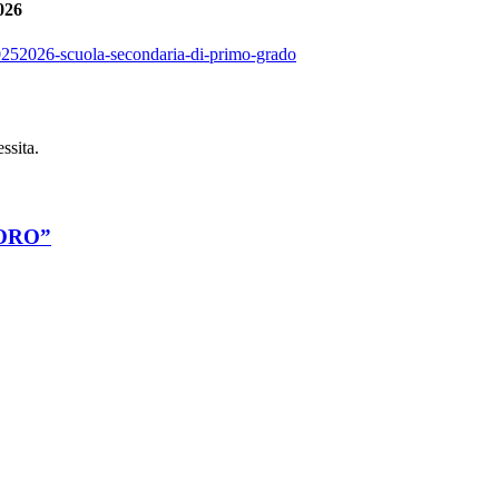
026
20252026-scuola-secondaria-di-primo-grado
essita.
ORO”