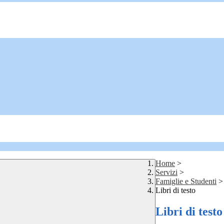
Home
>
Servizi
>
Famiglie e Studenti
>
Libri di testo
Libri di testo