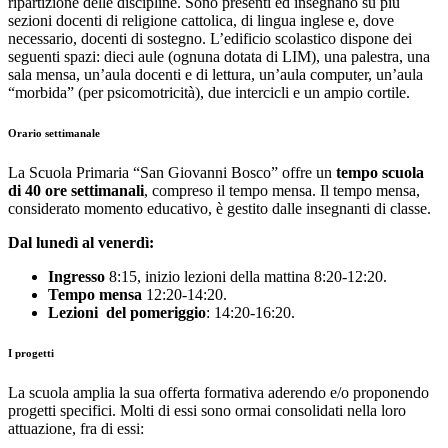
ripartizione delle discipline. Sono presenti ed insegnano su più
sezioni docenti di religione cattolica, di lingua inglese e, dove
necessario, docenti di sostegno. L’edificio scolastico dispone dei
seguenti spazi: dieci aule (ognuna dotata di LIM), una palestra, una
sala mensa, un’aula docenti e di lettura, un’aula computer, un’aula
“morbida” (per psicomotricità), due intercicli e un ampio cortile.
Orario settimanale
La Scuola Primaria “San Giovanni Bosco” offre un
tempo scuola
di 40 ore settimanali
, compreso il tempo mensa. Il tempo mensa,
considerato momento educativo, è gestito dalle insegnanti di classe.
Dal lunedì al venerdì:
Ingresso
8:15, inizio lezioni della mattina 8:20-12:20.
Tempo mensa
12:20-14:20.
Lezioni del pomeriggio
: 14:20-16:20.
I progetti
La scuola amplia la sua offerta formativa aderendo e/o proponendo
progetti specifici. Molti di essi sono ormai consolidati nella loro
attuazione, fra di essi: