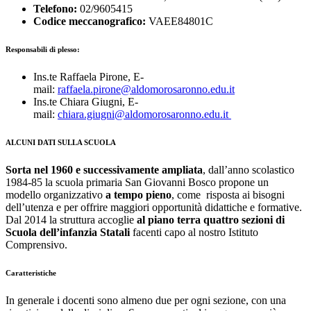
Telefono:
02/9605415
Codice meccanografico:
VAEE84801C
Responsabili di plesso:
Ins.te Raffaela Pirone, E-
mail:
raffaela.pirone@aldomorosaronno.edu.it
Ins.te Chiara Giugni, E-
mail:
chiara.giugni@aldomorosaronno.edu.it
ALCUNI DATI SULLA SCUOLA
Sorta nel 1960 e successivamente ampliata
, dall’anno scolastico
1984-85 la scuola primaria San Giovanni Bosco propone un
modello organizzativo
a tempo pieno
, come risposta ai bisogni
dell’utenza e per offrire maggiori opportunità didattiche e formative.
Dal 2014 la struttura accoglie
al piano terra quattro sezioni di
Scuola dell’infanzia Statali
facenti capo al nostro Istituto
Comprensivo.
Caratteristiche
In generale i docenti sono almeno due per ogni sezione, con una