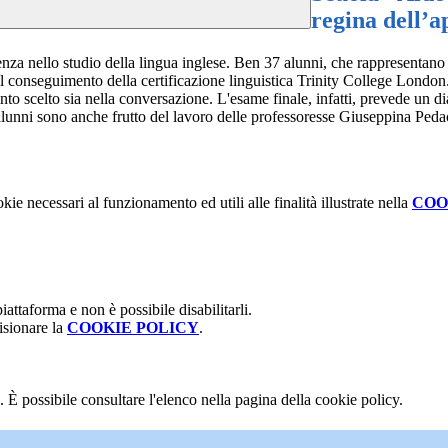
regina dell’a
nello studio della lingua inglese. Ben 37 alunni, che rappresentano circa
il conseguimento della certificazione linguistica Trinity College London. G
ento scelto sia nella conversazione. L'esame finale, infatti, prevede un
gli alunni sono anche frutto del lavoro delle professoresse Giuseppina Ped
kie necessari al funzionamento ed utili alle finalità illustrate nella
COO
attaforma e non è possibile disabilitarli.
isionare la
COOKIE POLICY
.
 È possibile consultare l'elenco nella pagina della cookie policy.