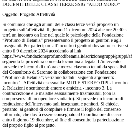
DOCENTI DELLE CLASSI TERZE SSIG “ALDO MORO”
Oggetto: Progetto Affettività
Si comunica che agli alunni delle classi terze verrà proposto un
progetto sull’affettività. Il giorno 11 dicembre 2024 alle ore 20.30 si
terrà un incontro on line nel quale le psicologhe della Fondazione
“Profumo di Betania” presenteranno il progetto ai genitori e agli
insegnanti. Per partecipare all’incontro i genitori dovranno iscriversi
entro il 9 dicembre 2024 accedendo al link
https://www.fondazioneprofumodibetania.it/iscrizionegruppi/gruppi/aff
seguendo la procedura come da locandina allegata. L’intervento
prevede tre incontri di un’ora e mezza ciascuno tenuti da specialisti
del Consultorio di Saronno in collaborazione con Fondazione
“Profumo di Betania”; verranno trattati i seguenti argomenti: -
incontro 1. Affettività e sessualità: MITI E STEREOTIPI - incontro
2. Relazioni e sentimenti: amore e amicizia - incontro 3. La
contraccezione e le malattie sessualmente trasmissibili (con la
compresenza di un operatore sanitario). Si prevede un incontro di
restituzione dell’intervento agli insegnanti e genitori. Si chiede,
pertanto, ai genitori di compilare e firmare il foglio del consenso
informato, che dovrà essere consegnato al Coordinatore di classe
entro il giorno 19 dicembre, al fine di consentire la partecipazione
del proprio figlio al progetto.