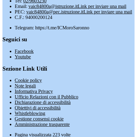
Tel:
02/9603230
Email:
vaic84800a@istruzione.it
Link per inviare una mail
PEC:
vaic84800a@pec.istruzione.it
Link per inviare una mail
C.F.: 94000200124
Telegram: https://t.me/ICMoroSaronno
Seguici su
Facebook
Youtube
Sezione Link Utili
Cookie policy
Note legali
Informativa Privacy
Ufficio Relazioni con il Pubblico
Dichiarazione di accessibilità
Obiettivi di accessibilità
Whistleblowing
Gestione consensi cookie
Amministrazione trasparente
Pagina visualizzata
223
volte