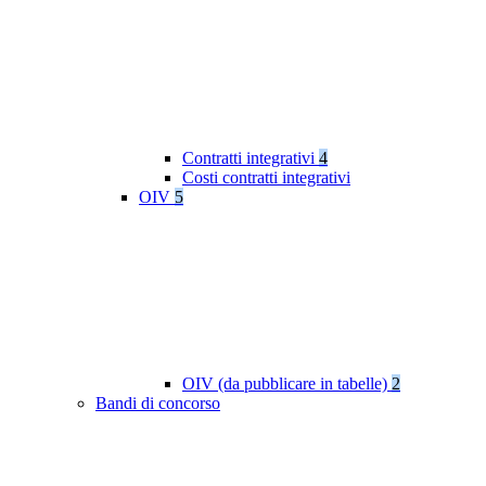
Contratti integrativi
4
Costi contratti integrativi
OIV
5
OIV (da pubblicare in tabelle)
2
Bandi di concorso