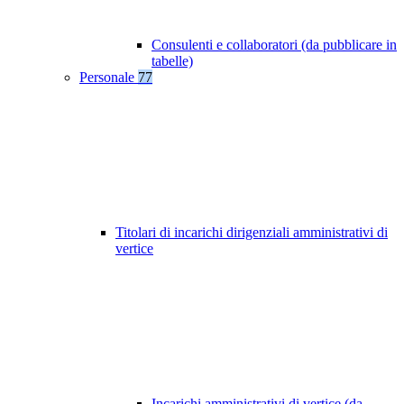
Consulenti e collaboratori (da pubblicare in
tabelle)
Personale
77
Titolari di incarichi dirigenziali amministrativi di
vertice
Incarichi amministrativi di vertice (da