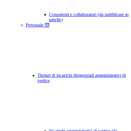
Consulenti e collaboratori (da pubblicare in
tabelle)
Personale
77
Titolari di incarichi dirigenziali amministrativi di
vertice
Incarichi amministrativi di vertice (da