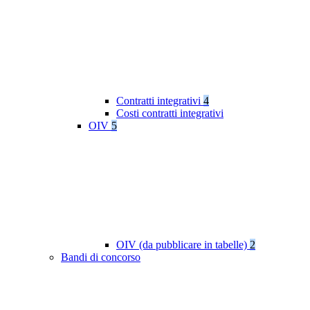
Contratti integrativi
4
Costi contratti integrativi
OIV
5
OIV (da pubblicare in tabelle)
2
Bandi di concorso