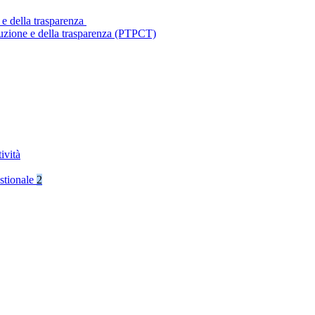
 e della trasparenza
ruzione e della trasparenza (PTPCT)
ività
stionale
2