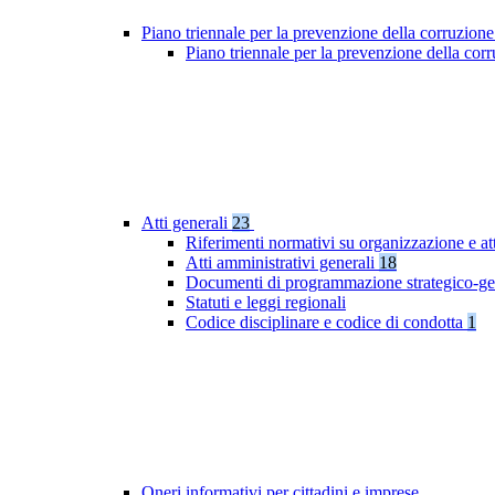
Piano triennale per la prevenzione della corruzione
Piano triennale per la prevenzione della cor
Atti generali
23
Riferimenti normativi su organizzazione e att
Atti amministrativi generali
18
Documenti di programmazione strategico-ge
Statuti e leggi regionali
Codice disciplinare e codice di condotta
1
Oneri informativi per cittadini e imprese