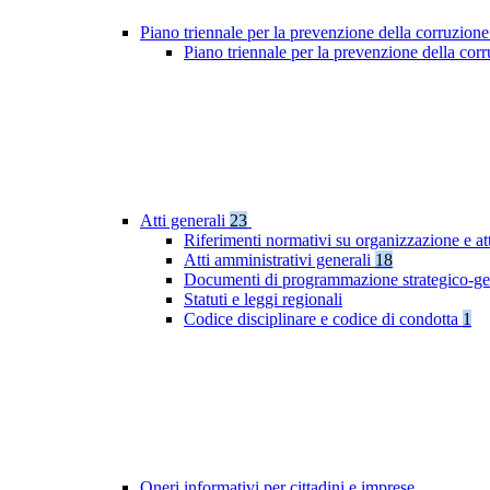
Piano triennale per la prevenzione della corruzione
Piano triennale per la prevenzione della cor
Atti generali
23
Riferimenti normativi su organizzazione e att
Atti amministrativi generali
18
Documenti di programmazione strategico-ge
Statuti e leggi regionali
Codice disciplinare e codice di condotta
1
Oneri informativi per cittadini e imprese