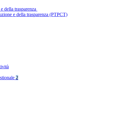
 e della trasparenza
ruzione e della trasparenza (PTPCT)
ività
stionale
2