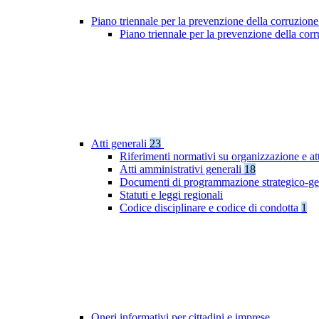
Piano triennale per la prevenzione della corruzione
Piano triennale per la prevenzione della cor
Atti generali
23
Riferimenti normativi su organizzazione e att
Atti amministrativi generali
18
Documenti di programmazione strategico-ge
Statuti e leggi regionali
Codice disciplinare e codice di condotta
1
Oneri informativi per cittadini e imprese