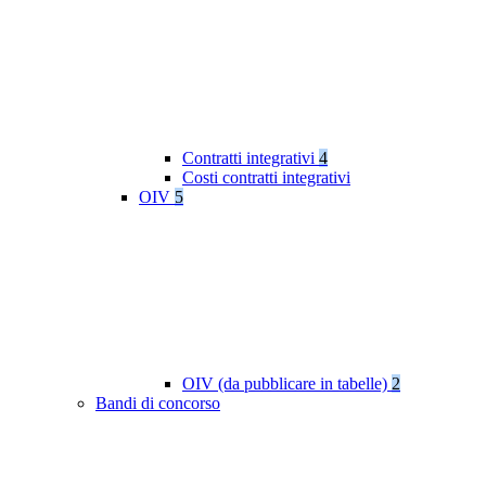
Contratti integrativi
4
Costi contratti integrativi
OIV
5
OIV (da pubblicare in tabelle)
2
Bandi di concorso