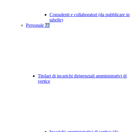
Consulenti e collaboratori (da pubblicare in
tabelle)
Personale
77
Titolari di incarichi dirigenziali amministrativi di
vertice
Incarichi amministrativi di vertice (da