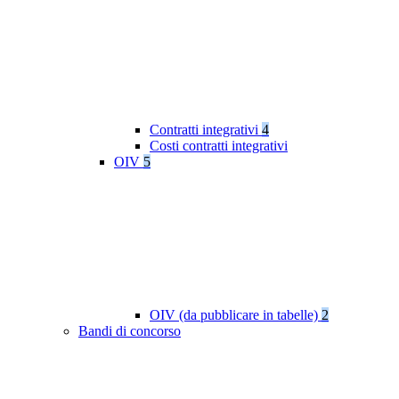
Contratti integrativi
4
Costi contratti integrativi
OIV
5
OIV (da pubblicare in tabelle)
2
Bandi di concorso