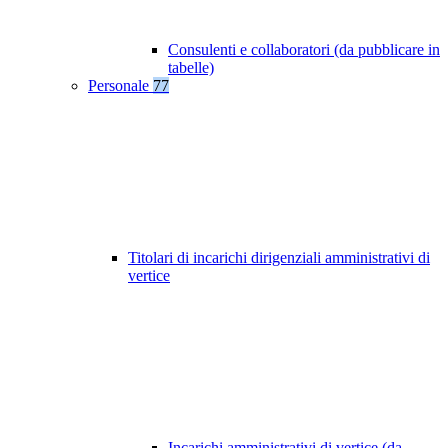
Consulenti e collaboratori (da pubblicare in
tabelle)
Personale
77
Titolari di incarichi dirigenziali amministrativi di
vertice
Incarichi amministrativi di vertice (da