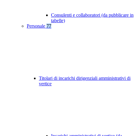
Consulenti e collaboratori (da pubblicare in
tabelle)
Personale
77
Titolari di incarichi dirigenziali amministrativi di
vertice
Incarichi amministrativi di vertice (da