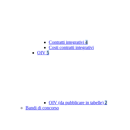
Contratti integrativi
4
Costi contratti integrativi
OIV
5
OIV (da pubblicare in tabelle)
2
Bandi di concorso