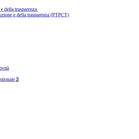
 e della trasparenza
ruzione e della trasparenza (PTPCT)
ività
stionale
2