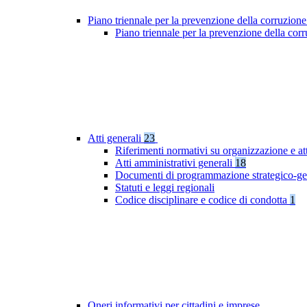
Piano triennale per la prevenzione della corruzione
Piano triennale per la prevenzione della cor
Atti generali
23
Riferimenti normativi su organizzazione e att
Atti amministrativi generali
18
Documenti di programmazione strategico-ge
Statuti e leggi regionali
Codice disciplinare e codice di condotta
1
Oneri informativi per cittadini e imprese