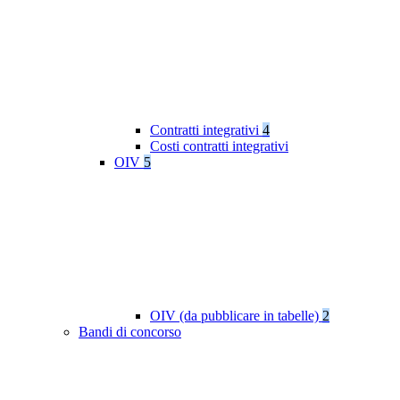
Contratti integrativi
4
Costi contratti integrativi
OIV
5
OIV (da pubblicare in tabelle)
2
Bandi di concorso