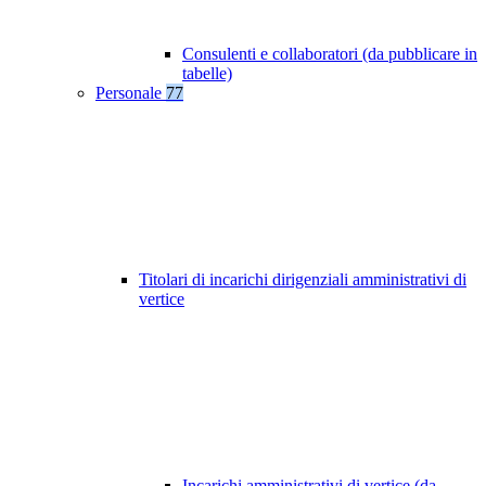
Consulenti e collaboratori (da pubblicare in
tabelle)
Personale
77
Titolari di incarichi dirigenziali amministrativi di
vertice
Incarichi amministrativi di vertice (da