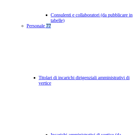
Consulenti e collaboratori (da pubblicare in
tabelle)
Personale
77
Titolari di incarichi dirigenziali amministrativi di
vertice
Incarichi amministrativi di vertice (da