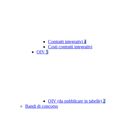
Contratti integrativi
4
Costi contratti integrativi
OIV
5
OIV (da pubblicare in tabelle)
2
Bandi di concorso