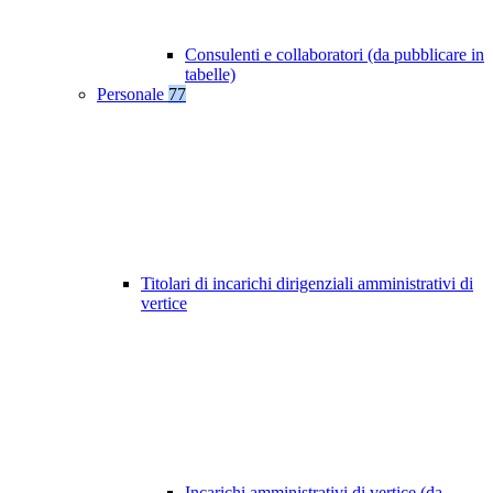
Consulenti e collaboratori (da pubblicare in
tabelle)
Personale
77
Titolari di incarichi dirigenziali amministrativi di
vertice
Incarichi amministrativi di vertice (da