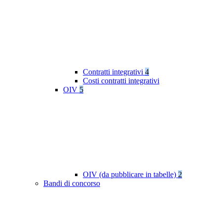
Contratti integrativi
4
Costi contratti integrativi
OIV
5
OIV (da pubblicare in tabelle)
2
Bandi di concorso