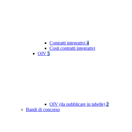
Contratti integrativi
4
Costi contratti integrativi
OIV
5
OIV (da pubblicare in tabelle)
2
Bandi di concorso