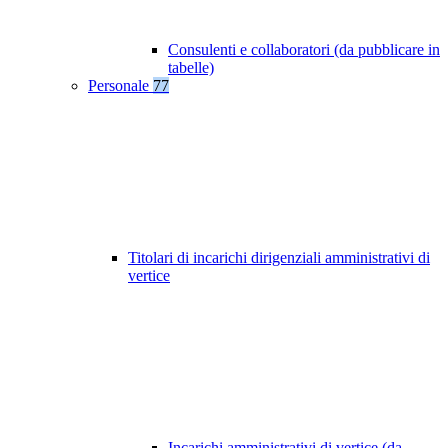
Consulenti e collaboratori (da pubblicare in
tabelle)
Personale
77
Titolari di incarichi dirigenziali amministrativi di
vertice
Incarichi amministrativi di vertice (da