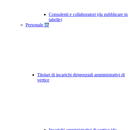
Consulenti e collaboratori (da pubblicare in
tabelle)
Personale
77
Titolari di incarichi dirigenziali amministrativi di
vertice
Incarichi amministrativi di vertice (da