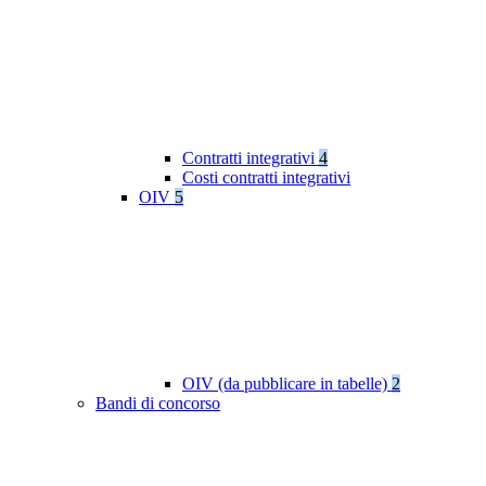
Contratti integrativi
4
Costi contratti integrativi
OIV
5
OIV (da pubblicare in tabelle)
2
Bandi di concorso