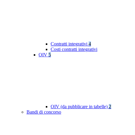
Contratti integrativi
4
Costi contratti integrativi
OIV
5
OIV (da pubblicare in tabelle)
2
Bandi di concorso