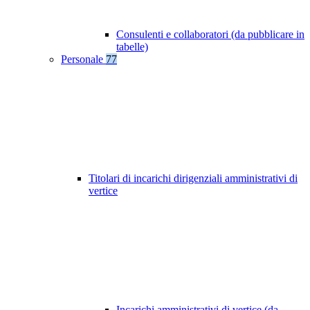
Consulenti e collaboratori (da pubblicare in
tabelle)
Personale
77
Titolari di incarichi dirigenziali amministrativi di
vertice
Incarichi amministrativi di vertice (da