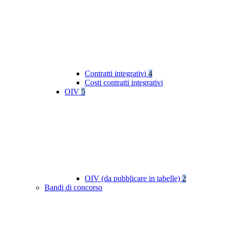
Contratti integrativi
4
Costi contratti integrativi
OIV
5
OIV (da pubblicare in tabelle)
2
Bandi di concorso