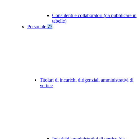
Consulenti e collaboratori (da pubblicare in
tabelle)
Personale
77
Titolari di incarichi dirigenziali amministrativi di
vertice
Incarichi amministrativi di vertice (da