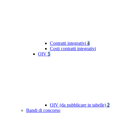
Contratti integrativi
4
Costi contratti integrativi
OIV
5
OIV (da pubblicare in tabelle)
2
Bandi di concorso