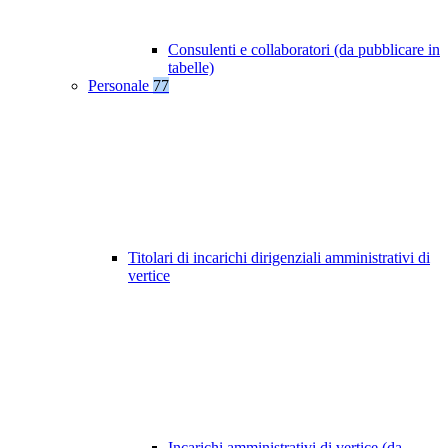
Consulenti e collaboratori (da pubblicare in
tabelle)
Personale
77
Titolari di incarichi dirigenziali amministrativi di
vertice
Incarichi amministrativi di vertice (da