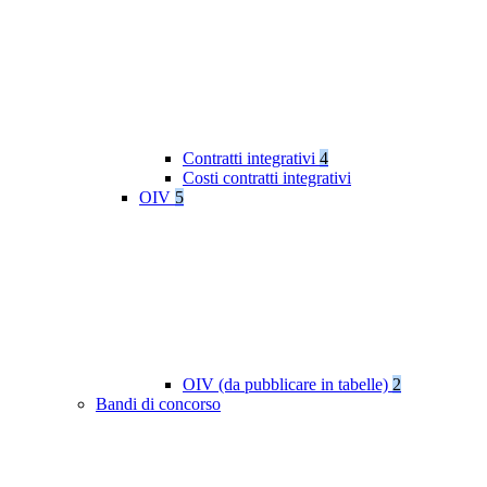
Contratti integrativi
4
Costi contratti integrativi
OIV
5
OIV (da pubblicare in tabelle)
2
Bandi di concorso