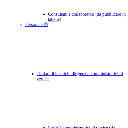
Consulenti e collaboratori (da pubblicare in
tabelle)
Personale
77
Titolari di incarichi dirigenziali amministrativi di
vertice
Incarichi amministrativi di vertice (da