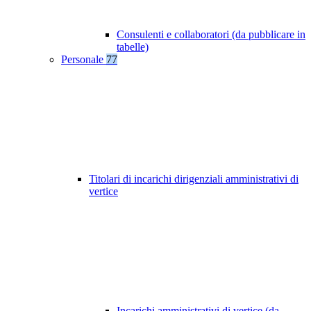
Consulenti e collaboratori (da pubblicare in
tabelle)
Personale
77
Titolari di incarichi dirigenziali amministrativi di
vertice
Incarichi amministrativi di vertice (da