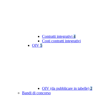
Contratti integrativi
4
Costi contratti integrativi
OIV
5
OIV (da pubblicare in tabelle)
2
Bandi di concorso