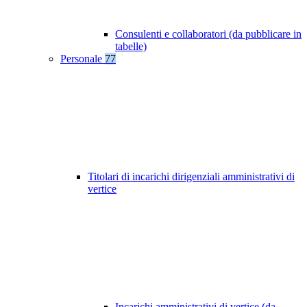
Consulenti e collaboratori (da pubblicare in
tabelle)
Personale
77
Titolari di incarichi dirigenziali amministrativi di
vertice
Incarichi amministrativi di vertice (da