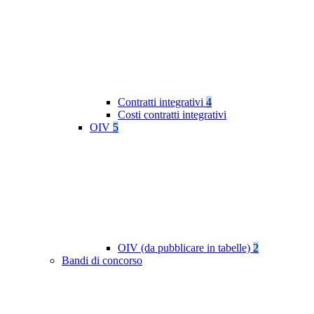
Contratti integrativi
4
Costi contratti integrativi
OIV
5
OIV (da pubblicare in tabelle)
2
Bandi di concorso