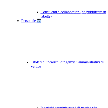
Consulenti e collaboratori (da pubblicare in
tabelle)
Personale
77
Titolari di incarichi dirigenziali amministrativi di
vertice
Incarichi amministrativi di vertice (da