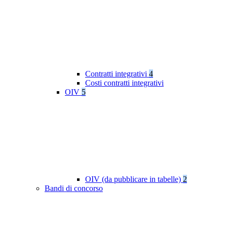
Contratti integrativi
4
Costi contratti integrativi
OIV
5
OIV (da pubblicare in tabelle)
2
Bandi di concorso