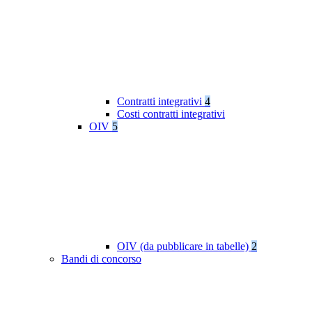
Contratti integrativi
4
Costi contratti integrativi
OIV
5
OIV (da pubblicare in tabelle)
2
Bandi di concorso