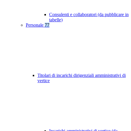
Consulenti e collaboratori (da pubblicare in
tabelle)
Personale
77
Titolari di incarichi dirigenziali amministrativi di
vertice
Incarichi amministrativi di vertice (da