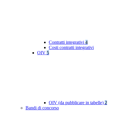
Contratti integrativi
4
Costi contratti integrativi
OIV
5
OIV (da pubblicare in tabelle)
2
Bandi di concorso