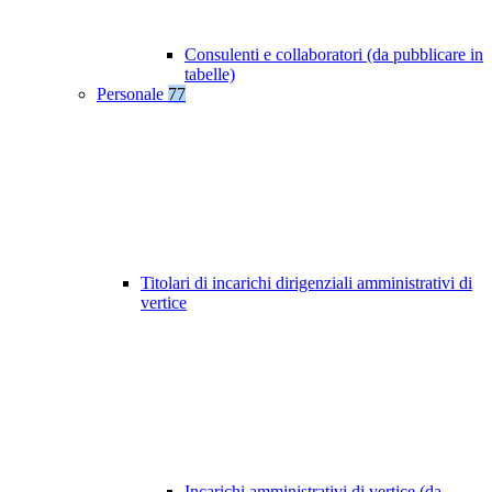
Consulenti e collaboratori (da pubblicare in
tabelle)
Personale
77
Titolari di incarichi dirigenziali amministrativi di
vertice
Incarichi amministrativi di vertice (da