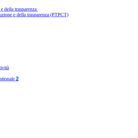
 e della trasparenza
ruzione e della trasparenza (PTPCT)
ività
stionale
2